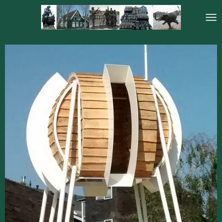
Ga
direct
naar
de
hoofdinhoud