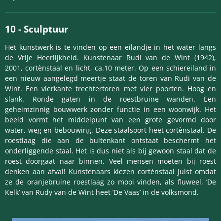
10
-
Sculptuur
Het kunstwerk is te vinden op een eilandje in het water langs
de Vrije Heerlijkheid. Kunstenaar
Rudi van de Wint (1942),
2001, cortènstaal en licht, ca.10 meter. Op een schiereiland in
een nieuw aangelegd meertje staat de toren van Rudi van de
Wint. Een vierkante trechtertoren met vier poorten. Hoog en
slank. Ronde gaten in de roestbruine wanden. Een
geheimzinnig bouwwerk zonder functie in een woonwijk. Het
beeld vormt het middelpunt van een grote gevormd door
water, weg en bebouwing. Deze staalsoort heet cortènstaal. De
roestlaag die aan de buitenkant ontstaat beschermt het
onderliggende staal. Het is dus niet als bij gewoon staal dat de
roest doorgaat naar binnen. Veel mensen moeten bij roest
denken aan afval! Kunstenaars kiezen cortènstaal juist omdat
ze de oranjebruine roestlaag zo mooi vinden, als fluweel.
’De
Kelk’ van Rudy van de Wint heet ’De Vaas’ in de volksmond.