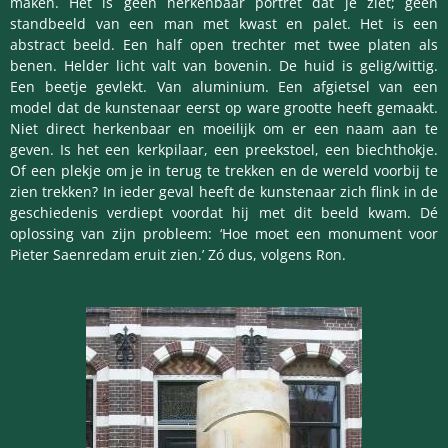
maken. Het is geen herkenbaar portret dat je ziet; geen
standbeeld van een man met kwast en palet. Het is een
abstract beeld. Een half open trechter met twee platen als
benen. Helder licht valt van bovenin. De huid is gelig/wittig.
Een beetje gevlekt. Van aluminium. Een afgietsel van een
model dat de kunstenaar eerst op ware grootte heeft gemaakt.
Niet direct herkenbaar en moeilijk om er een naam aan te
geven. Is het een kerkpilaar, een preekstoel, een biechthokje.
Of een plekje om je in terug te trekken en de wereld voorbij te
zien trekken? In ieder geval heeft de kunstenaar zich flink in de
geschiedenis verdiept voordat hij met dit beeld kwam. Dé
oplossing van zijn probleem: ‘Hoe moet een monument voor
Pieter Saenredam eruit zien.’ Zó dus, volgens Ron.