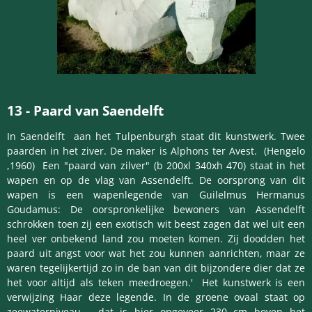
13
-
Paard
van Saendelft
In Saendelft aan het Tulpenburgh staat dit kunstwerk. Twee
paarden in het ziver. De maker is Alphons ter Avest. (Hengelo
,1960)
Een "paard van zilver" (b 200xl 340xh 470) staat in het
wapen en op de vlag van Assendelft. De oorsprong van dit
wapen is een wapenlegende van Guilelmus Hermanus
Goudamus:
De oorspronkelijke bewoners van Assendelft
schrokken toen zij een exotisch wit beest zagen dat wel uit een
heel ver onbekend land zou moeten komen. Zij doodden het
paard uit angst voor wat het zou kunnen aanrichten, maar ze
waren tegelijkertijd zo in de ban van dit bijzondere dier dat ze
het voor altijd als teken meedroegen.' Het kunstwerk is een
verwijzing Haar deze legende.
In de groene ovaal staat op
zeewaterniveau - dat is hier ongeveer 230 cm boven het