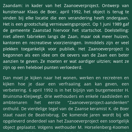
Zaandam: in kader van het Zaanoeverproject. Ontwerp van
kunstenaar Klaas de Boer, april 1992, het object is terug te
vinden bij elke locatie die een verandering heeft ondergaan.
Het is een grootschalig vernieuwingsproject. Op 1 juni 1989 gaf
de gemeente Zaanstad hiervoor het startschot.
Doelstelling:
niet alleen fabrieken langs de Zaan, maar ook meer huizen,
kantoren en recreatieve voorzieningen. Inmiddels zijn er veel
plekken toegankelijk voor publiek. Het Zaanoeverproject is
begonnen als een idee om de oevers van de Zaan een beter
aanzien te geven. Ze moeten er wat aardiger uitzien; want ze
zijn op een heleboel punten verloederd.
Dan moet je kijken naar het wonen, werken en recreëren en
kijken hoe je daar een verfraaiing aan kan geven, een
verbetering. 6 april 1992 is in het bijzijn van burgemeester H.
Bruinsma-Kleijwegt, drie wethouders en enkele raadsleden en
ambtenaren het eerste "Zaanoeverproject-aandenken"
onthuld. De vierdelige tegel van de Zaanse keramist K. de Boer
staat naast de Beatrixbrug. De komende jaren wordt bij elk
opgeleverd onderdeel van het Zaanoeverproject een soortgelijk
object geplaatst. Volgens wethouder M. Horselenberg-Koomen