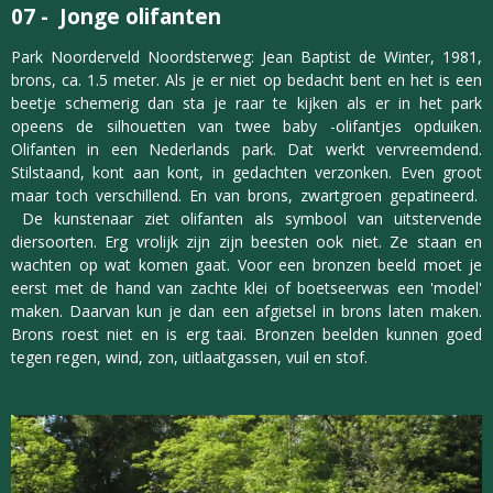
07 -
Jonge olifanten
Park Noorderveld Noordsterweg: Jean Baptist de Winter, 1981,
brons, ca. 1.5 meter. Als je er niet op bedacht bent en het is een
beetje schemerig dan sta je raar te kijken als er in het park
opeens de silhouetten van twee baby -olifantjes opduiken.
Olifanten in een Nederlands park. Dat werkt vervreemdend.
Stilstaand, kont aan kont, in gedachten verzonken. Even groot
maar toch verschillend. En van brons, zwartgroen gepatineerd.
De kunstenaar ziet olifanten als symbool van uitstervende
diersoorten. Erg vrolijk zijn zijn beesten ook niet. Ze staan en
wachten op wat komen gaat. Voor een bronzen beeld moet je
eerst met de hand van zachte klei of boetseerwas een 'model'
maken. Daarvan kun je dan een afgietsel in brons laten maken.
Brons roest niet en is erg taai. Bronzen beelden kunnen goed
tegen regen, wind, zon, uitlaatgassen, vuil en stof.